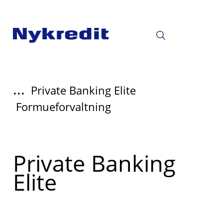
...
Private Banking Elite
Formueforvaltning
Read
Private Banking
more
Elite
about