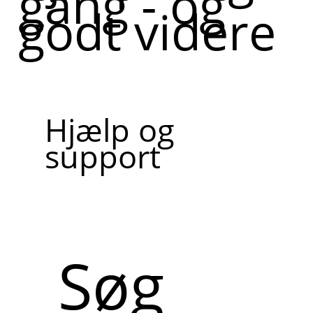
gang - og
godt videre
Hjælp og
support
Søg