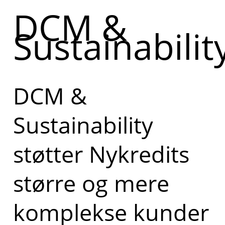
DCM &
Sustainabilit
DCM &
Sustainability
støtter Nykredits
større og mere
komplekse kunder