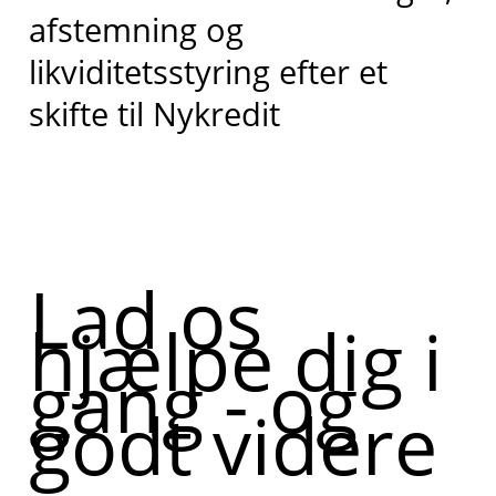
afstemning og
likviditetsstyring efter et
skifte til Nykredit
Lad os
hjælpe dig i
gang - og
godt videre