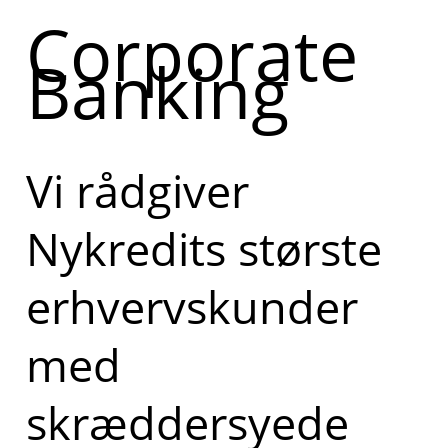
Corporate
Banking
Vi rådgiver
Nykredits største
erhvervskunder
med
skræddersyede