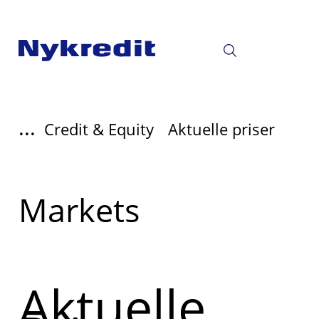
...
Credit & Equity
Aktuelle priser
Read
Markets
more
about
Aktuelle