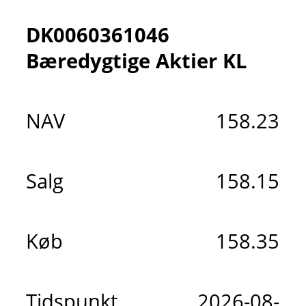
DK0060361046
Bæredygtige Aktier KL
NAV
158.23
Salg
158.15
Køb
158.35
Tidspunkt
2026-08-