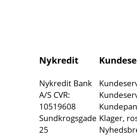
Nykredit
Kundese
Nykredit Bank
Kundeservi
A/S CVR:
Kundeserv
10519608
Kundepan
Sundkrogsgade
Klager, ros
25
Nyhedsbr