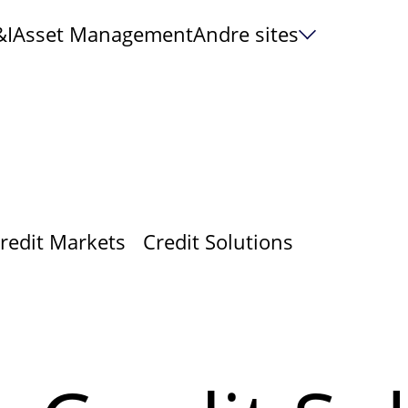
&I
Asset Management
Andre sites
redit Markets
Credit Solutions