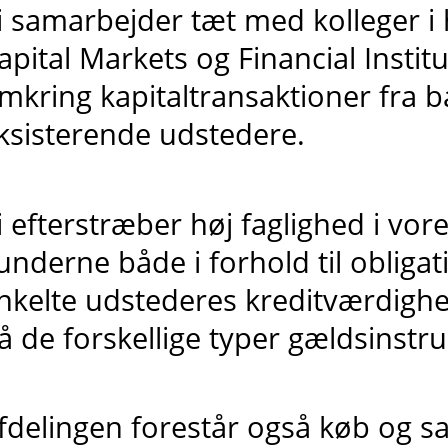
i samarbejder tæt med kolleger i
apital Markets og Financial Insti
mkring kapitaltransaktioner fra 
ksisterende udstedere.
i efterstræber høj faglighed i vor
underne både i forhold til obliga
nkelte udstederes kreditværdigh
å de forskellige typer gældsinstr
fdelingen forestår også køb og sa