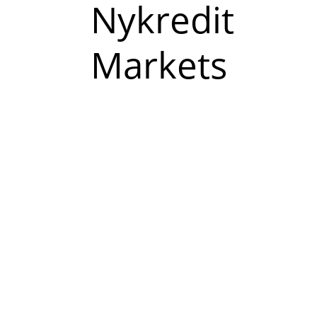
Read
Nykredit
more
Markets
about