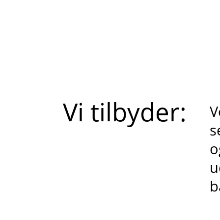
Vi tilbyder:
V
s
o
u
b