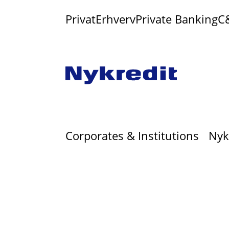
Privat
Erhverv
Private Banking
C
Corporates & Institutions
Nyk