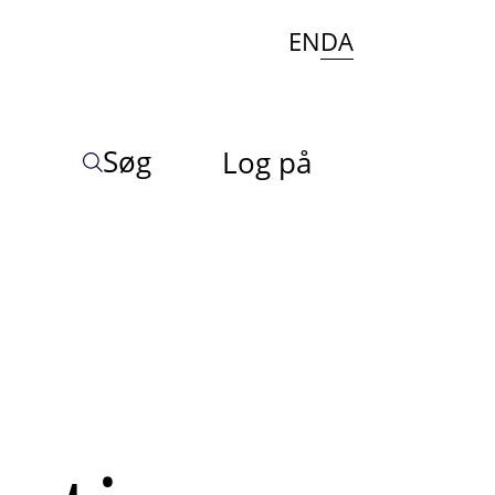
EN
DA
Søg
Log på