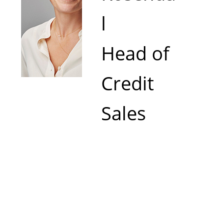
l
Head of
Credit
Sales