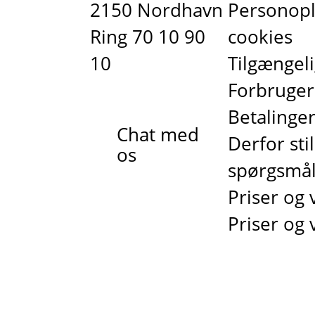
2150 Nordhavn
Personopl
Ring 70 10 90
cookies
10
Tilgængel
Forbruger
Betalinger
Chat med
Derfor sti
os
spørgsmå
Priser og v
Priser og 