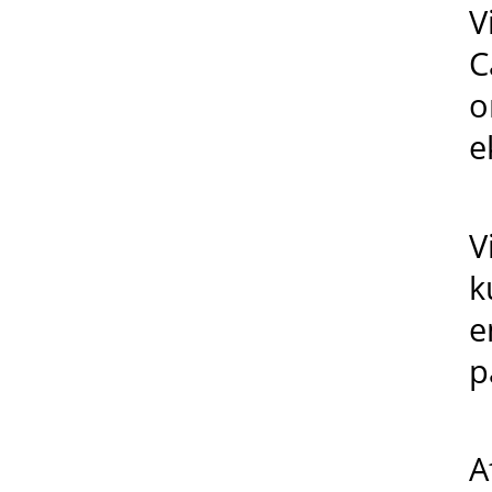
V
C
o
e
V
k
e
p
A