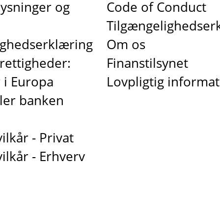
ysninger og
Code of Conduct
Tilgængelighedser
ighedserklæring
Om os
rettigheder:
Finanstilsynet
 i Europa
Lovpligtig informa
ller banken
l
ilkår - Privat
vilkår - Erhverv