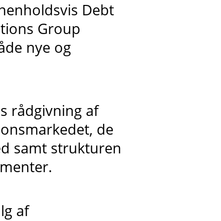
 henholdsvis Debt
tutions Group
både nye og
es rådgivning af
tionsmarkedet, de
ed samt strukturen
umenter.
lg af