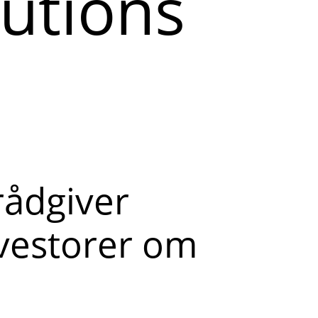
lutions
rådgiver
nvestorer om