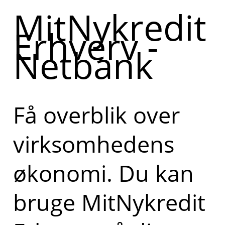
MitNykredit
Erhverv -
Netbank
Få overblik over
virksomhedens
økonomi. Du kan
bruge MitNykredit