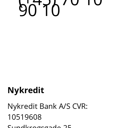
90 10
Nykredit
Nykredit Bank A/S CVR:
10519608
Sundkrogsgade 25