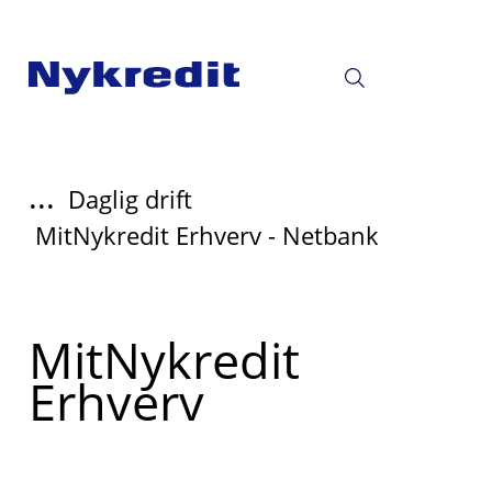
...
Daglig drift
MitNykredit Erhverv - Netbank
Read
MitNykredit
more
Erhverv
about