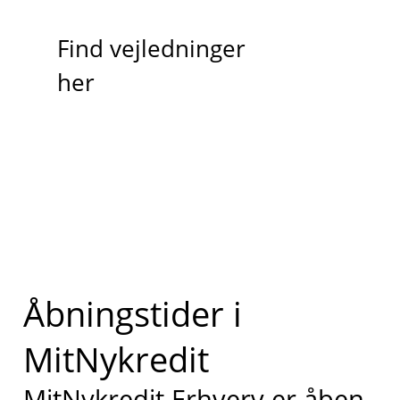
Find vejledninger
her
Åbningstider i
MitNykredit
MitNykredit Erhverv er åben