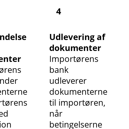
4
ndelse
Udlevering af
dokumenter
enter
Importørens
ørens
bank
ender
udleverer
nterne
dokumenterne
ortørens
til importøren,
ed
når
ion
betingelserne