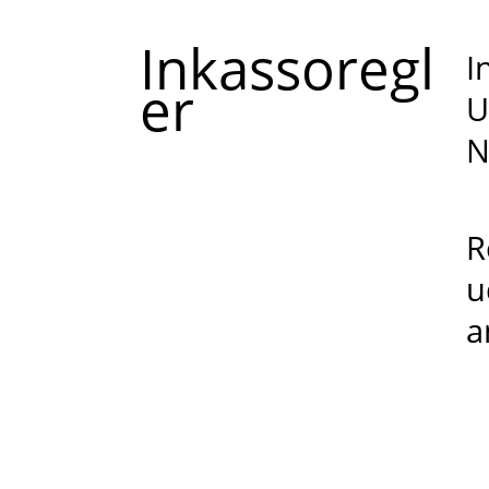
Inkassoregl
I
er
U
N
R
u
a