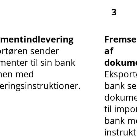
3
mentindlevering
Fremse
rtøren sender
af
enter til sin bank
dokum
en med
Eksport
eringsinstruktioner.
bank s
dokume
til imp
bank m
instrukt