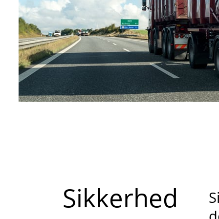
Sikkerhed
S
d