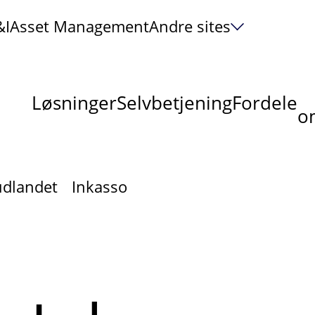
&I
Asset Management
Andre sites
Løsninger
Selvbetjening
Fordele
om
udlandet
Inkasso