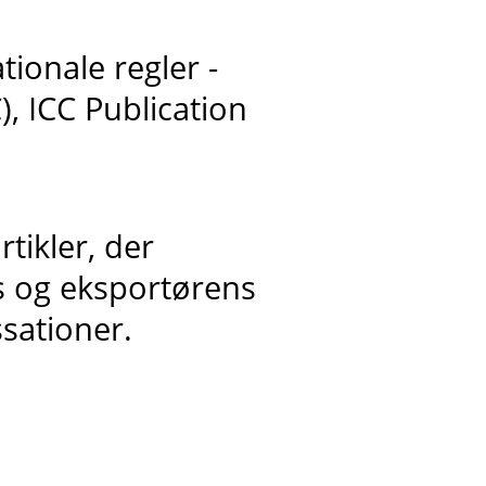
tionale regler -
, ICC Publication
tikler, der
s og eksportørens
ssationer.