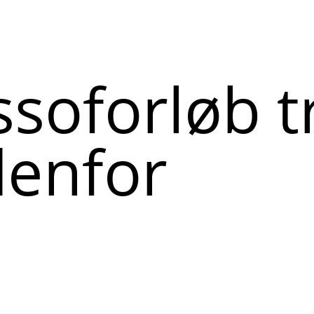
ssoforløb tr
denfor