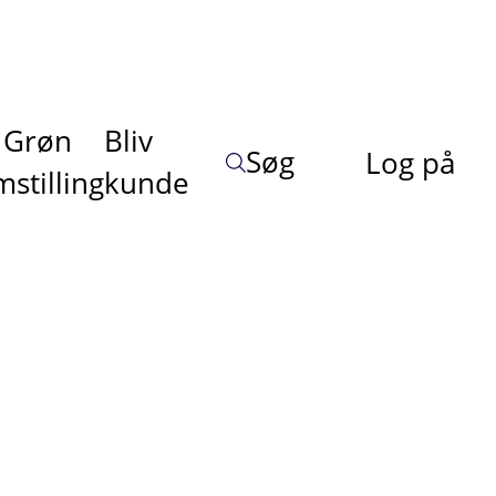
Grøn
Bliv
Søg
Log på
stilling
kunde