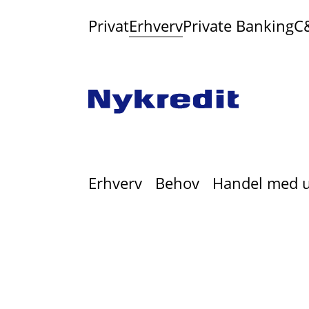
Privat
Erhverv
Private Banking
C
Erhverv
Behov
Handel med 