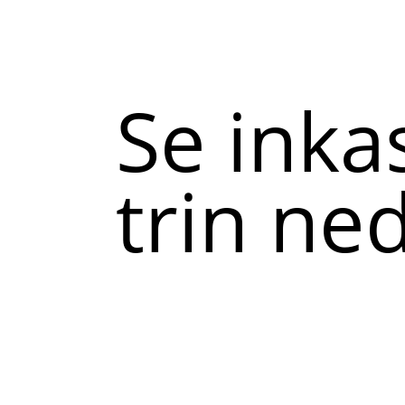
Se inka
trin ne