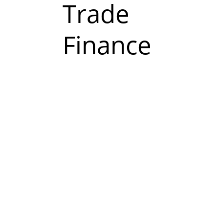
Read
Trade
more
Finance
about