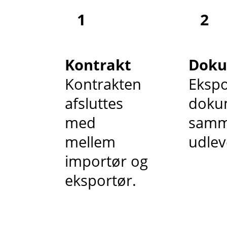
1
2
Kontrakt
Doku
Kontrakten
Ekspo
afsluttes
dokum
med
samm
mellem
udlev
importør og
eksportør.