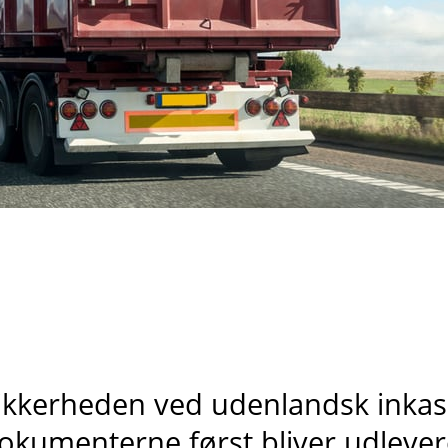
ikkerheden ved udenlandsk inkass
okumenterne først bliver udlevere