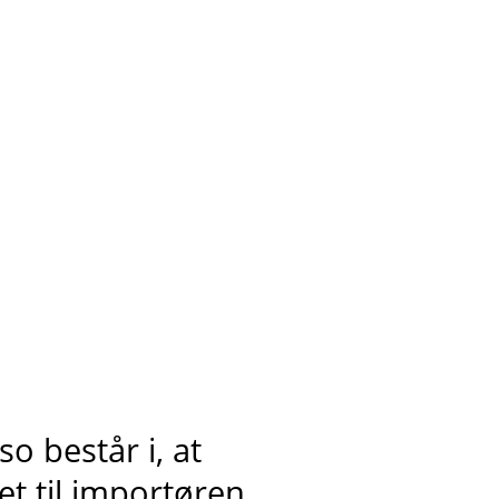
o består i, at
t til importøren,