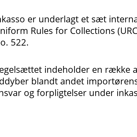
nkasso er underlagt et sæt interna
niform Rules for Collections (URC)
o. 522.
egelsættet indeholder en række ar
ddyber blandt andet importøren
nsvar og forpligtelser under inka