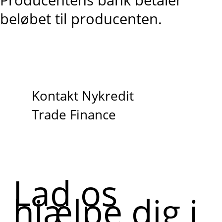
beløbet til producenten.
Kontakt Nykredit
Trade Finance
Lad os
hjælpe dig i