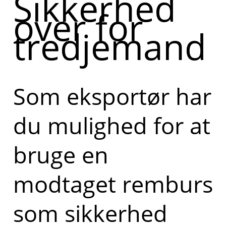
Sikkerhed
over for
tredjemand
Som eksportør har
du mulighed for at
bruge en
modtaget remburs
som sikkerhed