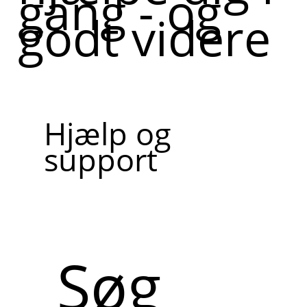
gang - og
godt videre
Hjælp og
support
Søg