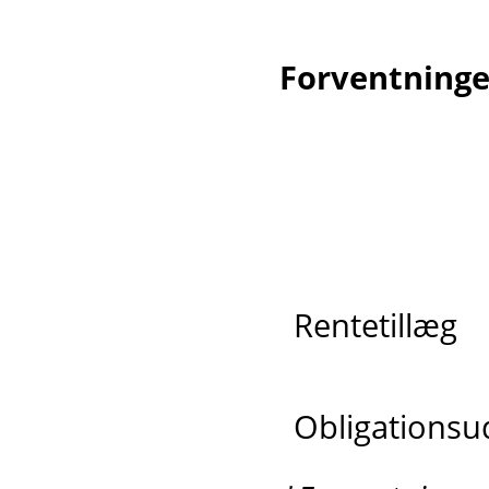
Forventninger
Rentetillæg
Obligationsu