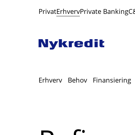
Privat
Erhverv
Private Banking
C
Erhverv
Behov
Finansiering