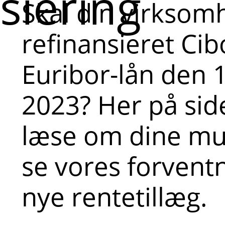
siering
Skal din virksom
refinansieret Cibo
Euribor-lån den 1
2023? Her på sid
læse om dine mu
se vores forventn
nye rentetillæg.