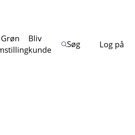
Grøn
Bliv
Søg
Log på
stilling
kunde