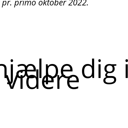
 pr. primo oktober 2022.
hjælpe dig 
 videre