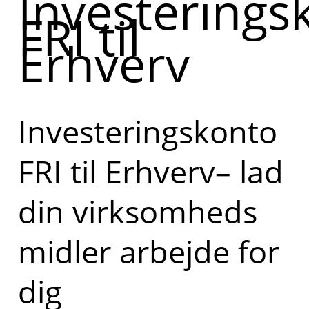
Investerings
FRI til
Erhverv
Investeringskonto
FRI til Erhverv– lad
din virksomheds
midler arbejde for
dig