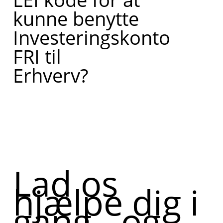
kunne benytte
Investeringskonto
FRI til
Erhverv?
Lad os
hjælpe dig i
gang - og