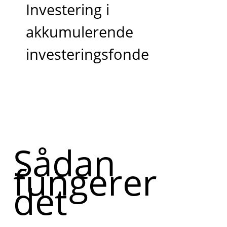
Investering i
akkumulerende
investeringsfonde
Sådan
fungerer
det