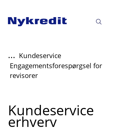
...
Kundeservice
Engagementsforespørgsel for
revisorer
Læs
Kundeservice
mere
erhverv
om