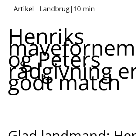
Artikel
Landbrug
|
10 min
Henriks
mavefornem
og Peters
rådgivning er
godt match
Glad landmand: Hen