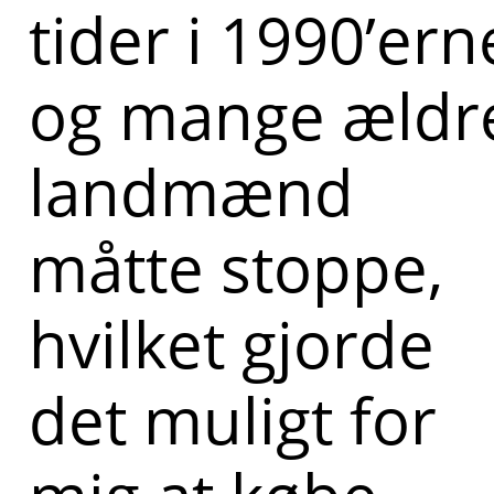
tider i 1990’ern
og mange ældr
landmænd
måtte stoppe,
hvilket gjorde
det muligt for