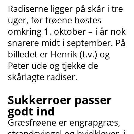
Radiserne ligger på skår i tre
uger, før frøene høstes
omkring 1. oktober – i år nok
snarere midt i september. På
billedet er Henrik (t.v.) og
Peter ude og tjekke de
skårlagte radiser.
Sukkerroer passer
godt ind
Græsfrøene er engrapgræs,
strandsvingel og hvidkløver, i