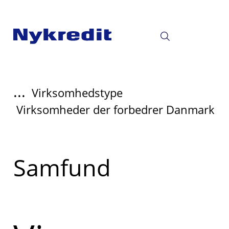
...
Virksomhedstype
Virksomheder der forbedrer Danmark
Læs
Samfund
mere
om