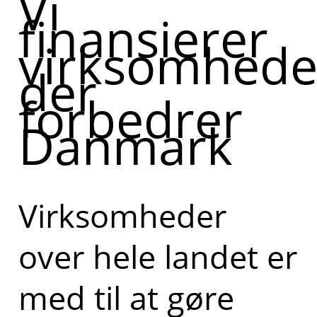
Vi
finansierer
virksomhede
der
forbedrer
Danmark
Virksomheder
over hele landet er
med til at gøre