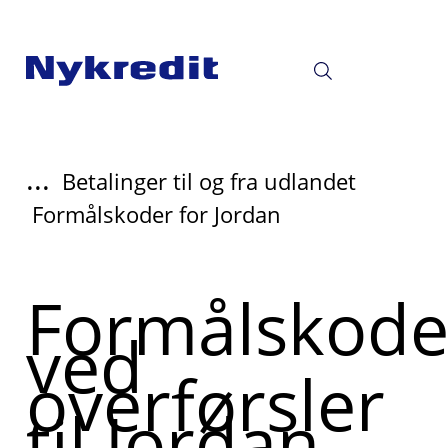
...
Betalinger til og fra udlandet
Formålskoder for Jordan
Formålskode
ved
overførsler
til Jordan