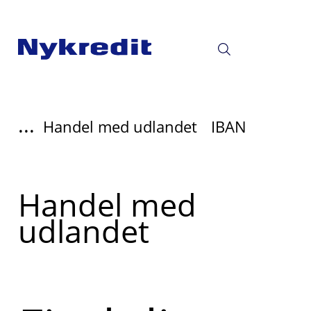
...
Handel med udlandet
IBAN
Læs
Handel med
mere
udlandet
om