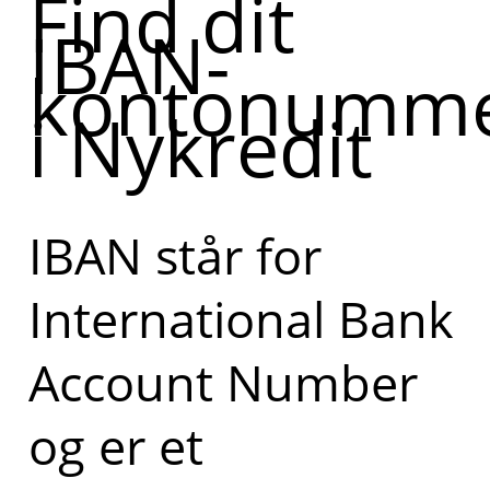
Find dit
IBAN-
kontonumm
i Nykredit
IBAN står for
International Bank
Account Number
og er et