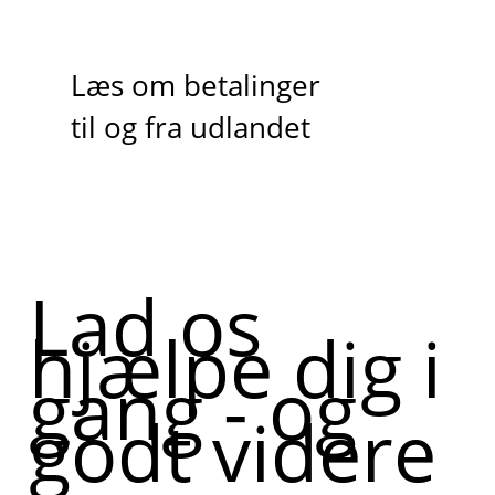
Læs om betalinger
til og fra udlandet
Lad os
hjælpe dig i
gang - og
godt videre