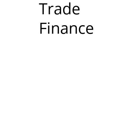
Read
Trade
more
Finance
about