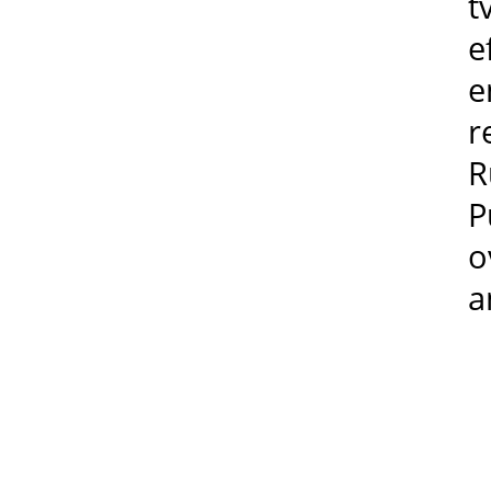
t
e
e
r
R
P
o
a