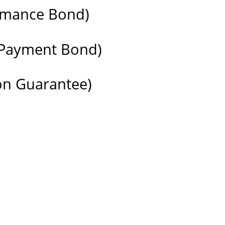
ormance Bond)
 Payment Bond)
ion Guarantee)