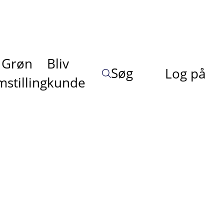
Grøn
Bliv
Søg
Log på
stilling
kunde