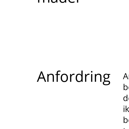
Anfordring
A
b
d
i
b