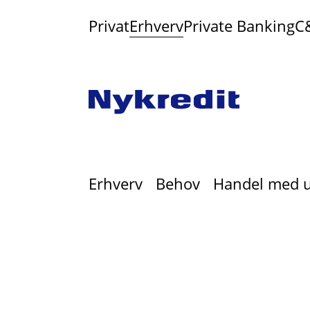
Privat
Erhverv
Private Banking
C
Erhverv
Behov
Handel med 