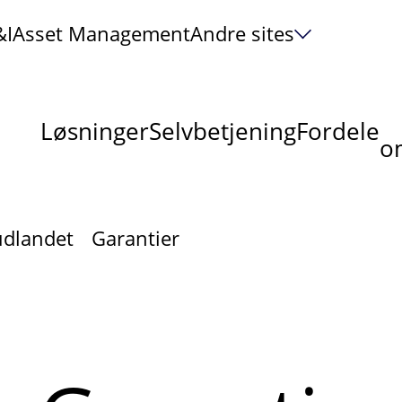
&I
Asset Management
Andre sites
Løsninger
Selvbetjening
Fordele
om
udlandet
Garantier