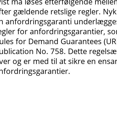
vist må løses efterfølgende mell
fter gældende retslige regler. Nyk
n anfordringsgaranti underlægges
egler for anfordringsgarantier, 
ules for Demand Guarantees (UR
ublication No. 758. Dette regelsæ
ver og er med til at sikre en ensa
nfordringsgarantier.