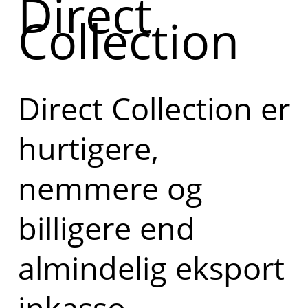
Direct
Collection
Direct Collection er
hurtigere,
nemmere og
billigere end
almindelig eksport
inkasso.