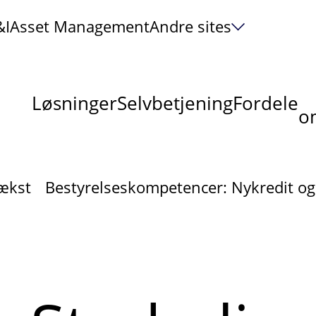
&I
Asset Management
Andre sites
Løsninger
Selvbetjening
Fordele
om
ækst
Bestyrelseskompetencer: Nykredit o