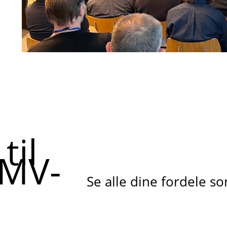
til
SMV-
Se alle dine fordele 