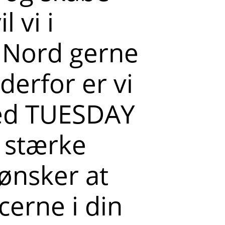
 vi i
 Nord gerne
derfor er vi
ed TUESDAY
e stærke
r ønsker at
erne i din