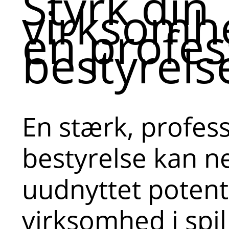
Styrk din
virksomh
en profes
bestyrels
En stærk, profes
bestyrelse kan n
uudnyttet potenti
virksomhed i spi