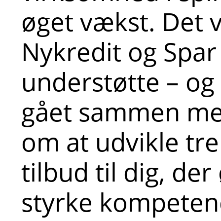
øget vækst. Det vil
Nykredit og Spar
understøtte – og 
gået sammen m
om at udvikle tr
tilbud til dig, de
styrke kompetenc