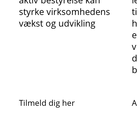
styrke virksomhedens
t
vækst og udvikling
h
e
v
d
b
Tilmeld dig her
A