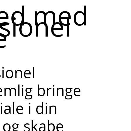
ed med
sionel
e
sionel
emlig bringe
ale i din
l og skabe