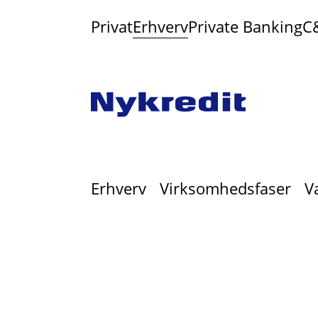
Privat
Erhverv
Private Banking
C
Erhverv
Virksomhedsfaser
V