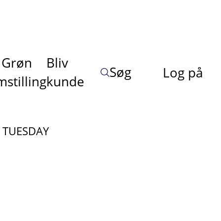
Grøn
Bliv
Søg
Log på
stilling
kunde
g TUESDAY