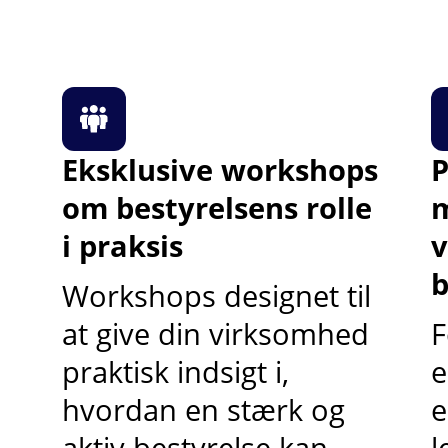
Eksklusive workshops
P
om bestyrelsens rolle
i praksis
v
b
Workshops designet til
at give din virksomhed
F
praktisk indsigt i,
e
hvordan en stærk og
e
aktiv bestyrelse kan
l