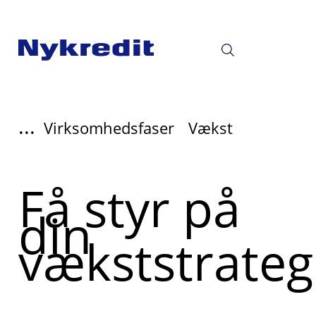
...
Virksomhedsfaser
Vækst
Få styr på
din
vækststrateg