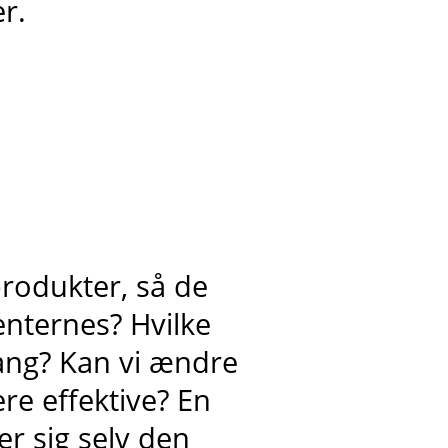
r.
rodukter, så de
enternes? Hvilke
ang? Kan vi ændre
re effektive? En
er sig selv den