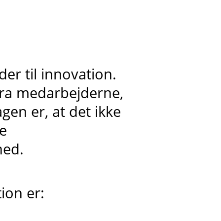
er til innovation.
fra medarbejderne,
en er, at det ikke
e
hed.
ion er: