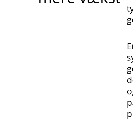
t
g
E
s
g
d
o
p
p