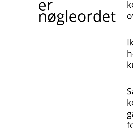
er
k
nøgleordet
o
I
h
k
S
k
g
f