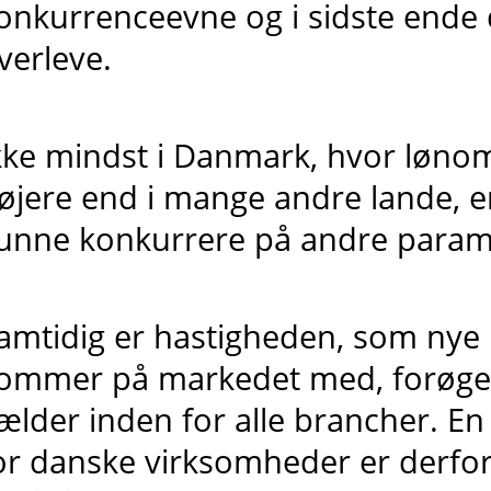
onkurrenceevne og i sidste ende d
verleve.
kke mindst i Danmark, hvor løno
øjere end i mange andre lande, er 
unne konkurrere på andre parame
amtidig er hastigheden, som nye
ommer på markedet med, forøget
ælder inden for alle brancher. E
or danske virksomheder er derfor