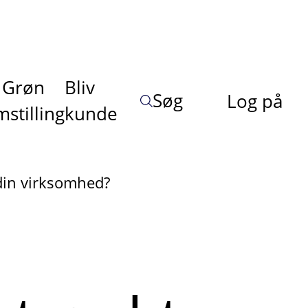
Grøn
Bliv
Søg
Log på
stilling
kunde
 din virksomhed?