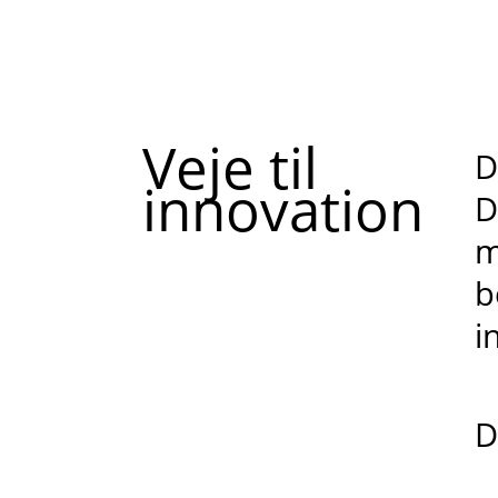
Veje til
D
innovation
D
m
b
i
D