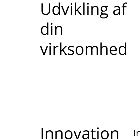
Read
Udvikling af
more
din
about
virksomhed
Innovation
I