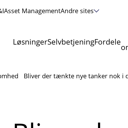
&I
Asset Management
Andre sites
Løsninger
Selvbetjening
Fordele
om
ksomhed
Bliver der tænkte nye tanker nok i