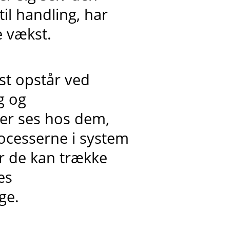
l handling, har
e vækst.
dst opstår ved
g og
er ses hos dem,
ocesserne i system
er de kan trække
es
ge.