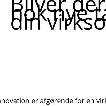
Bliver de
nok nye t
din virk
nnovation er afgørende for en v