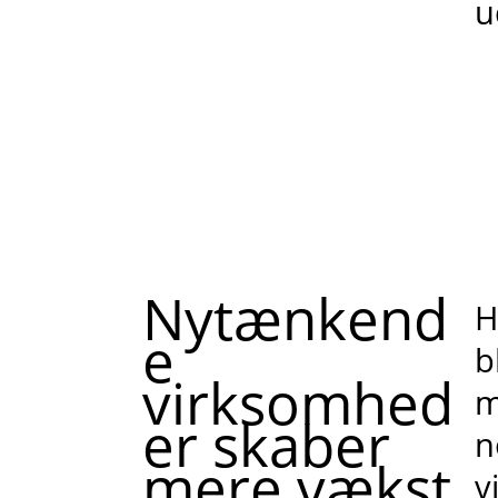
u
Nytænkend
H
e
b
virksomhed
m
er skaber
n
mere vækst
v