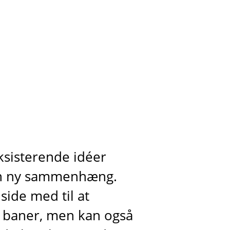
ksisterende idéer
i en ny sammenhæng.
side med til at
e baner, men kan også