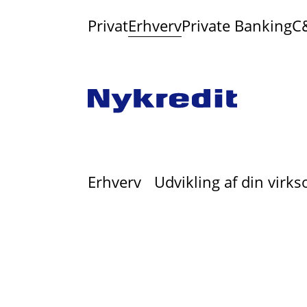
Privat
Erhverv
Private Banking
C
Erhverv
Udvikling af din vir