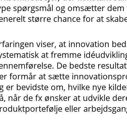
ype spørgsmål og omsætter dem ti
enerelt større chance for at skab
rfaringen viser, at innovation be
ystematisk at fremme idéudviklin
ennemførelse. De bedste resultat
er formår at sætte innovationspr
g er bevidste om, hvilke nye kild
å, når de fx ønsker at udvikle der
roduktportefølje eller arbejdsgan