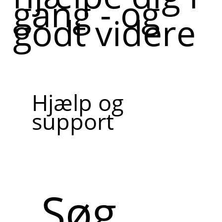
gang - og
godt videre
Hjælp og
support
Søg