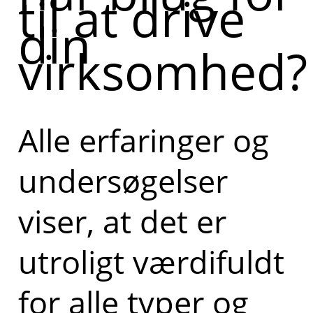
til at drive
din
virksomhed?
Alle erfaringer og
undersøgelser
viser, at det er
utroligt værdifuldt
for alle typer og