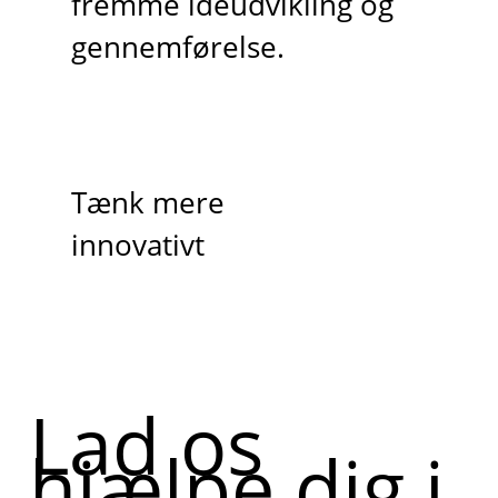
fremme idéudvikling og
gennemførelse.
Tænk mere
innovativt
Lad os
hjælpe dig i