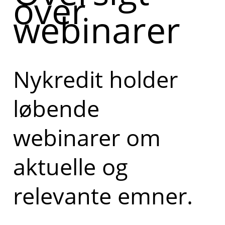
over
webinarer
Nykredit holder
løbende
webinarer om
aktuelle og
relevante emner.