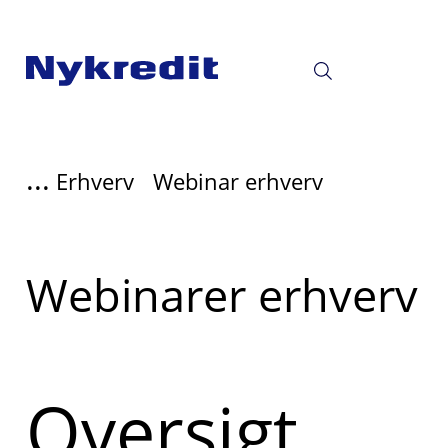
...
Erhverv
Webinar erhverv
Læs
Webinarer erhverv
mere
om
Oversigt