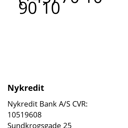
90 10
Nykredit
Nykredit Bank A/S CVR:
10519608
Sundkrogsgade 25