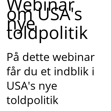
Webinar
om USA's
nye
toldpolitik
På dette webinar
får du et indblik i
USA's nye
toldpolitik