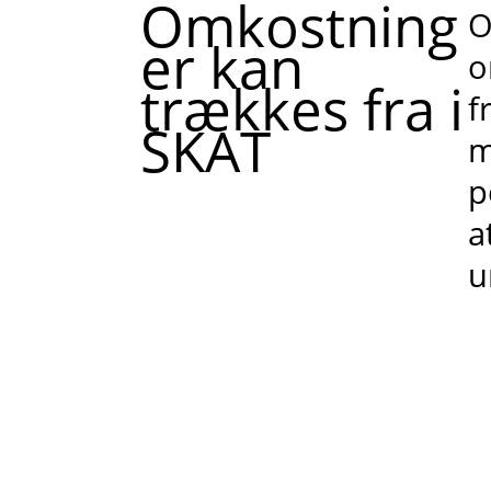
Omkostning
O
er kan
o
trækkes fra i
f
SKAT
m
p
a
u