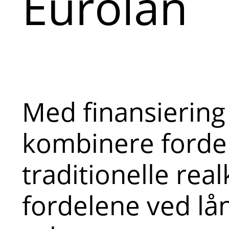
Eurolån
Med finansiering
kombinere forde
traditionelle rea
fordelene ved lå