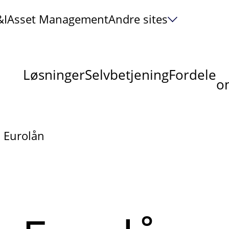
&I
Asset Management
Andre sites
Løsninger
Selvbetjening
Fordele
om
Eurolån