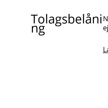
Tolagsbelåni
N
ng
e
L