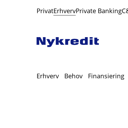
Privat
Erhverv
Private Banking
C
Erhverv
Behov
Finansiering