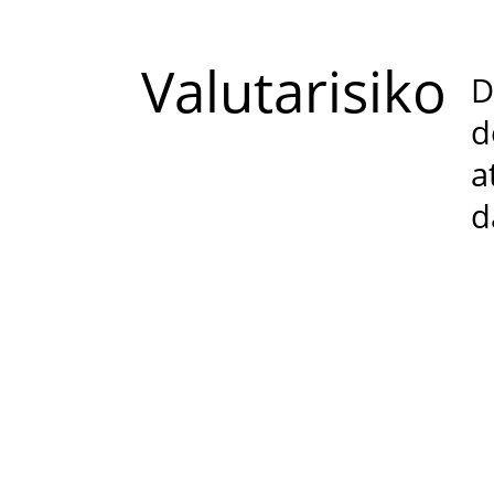
Valutarisiko
D
d
a
d