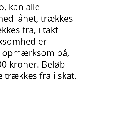
, kan alle
ed lånet, trækkes
kes fra, i takt
irksomhed er
re opmærksom på,
00 kroner. Beløb
trækkes fra i skat.