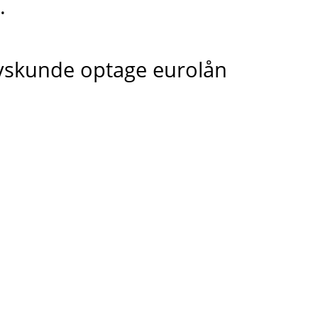
.
rvskunde optage eurolån