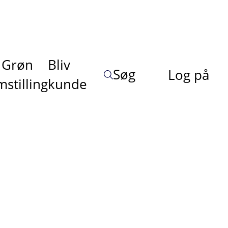
Grøn
Bliv
Søg
Log på
stilling
kunde