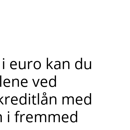
 i euro kan du
lene ved
lkreditlån med
n i fremmed