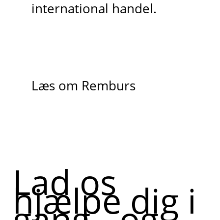
international handel.
Læs om Remburs
Lad os
hjælpe dig i
gang - og