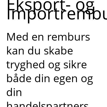
Eksport- og
Importremb
Med en remburs
kan du skabe
tryghed og sikre
både din egen og
din
handelspartners