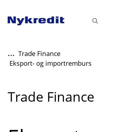
...
Trade Finance
Eksport- og importremburs
Read
Trade Finance
more
about