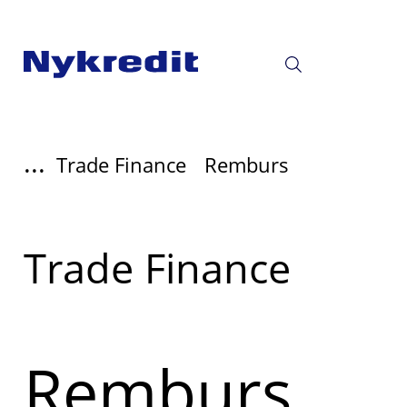
...
Trade Finance
Remburs
Read
Trade Finance
more
about
Remburs