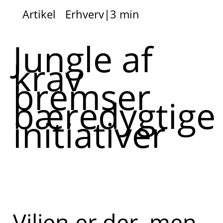
Artikel
Erhverv
|
3 min
Jungle af
krav
bremser
bæredygtige
initiativer
Viljen er der, men