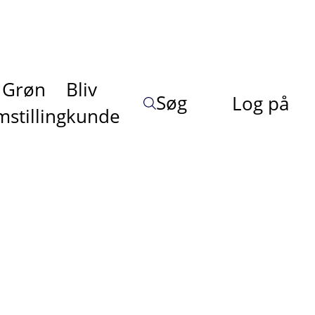
Grøn
Bliv
Søg
Log på
stilling
kunde