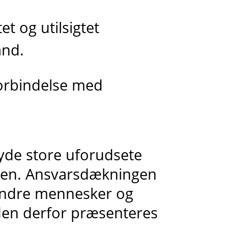
t og utilsigtet
and.
forbindelse med
yde store uforudsete
den. Ansvarsdækningen
 andre mennesker og
den derfor præsenteres