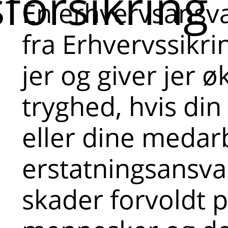
forsikring
En erhvervsansva
fra Erhvervssikri
jer og giver jer 
tryghed, hvis di
eller dine medar
erstatningsansvar
skader forvoldt 