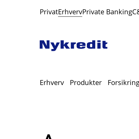
Privat
Erhverv
Private Banking
C
Erhverv
Produkter
Forsikrin