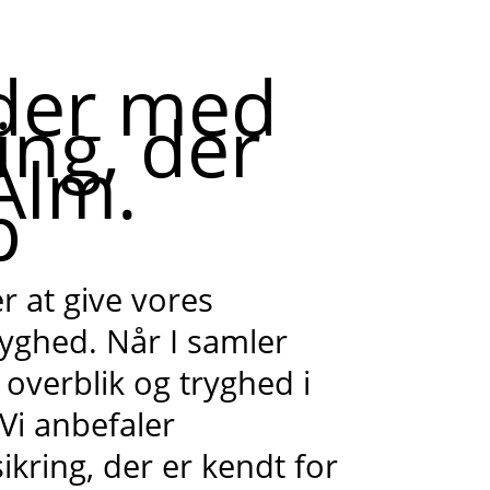
der med
ing, der
 Alm.
p
 at give vores
yghed. Når I samler
 overblik og tryghed i
Vi anbefaler
ikring, der er kendt for