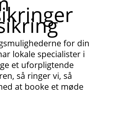
m
ikringer
sikring
ngsmulighederne for din
r lokale specialister i
tage et uforpligtende
n, så ringer vi, så
 med at booke et møde