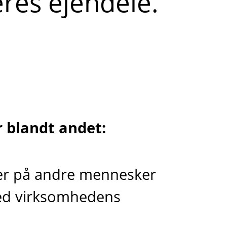
res ejendele.
 blandt andet:
der på andre mennesker
med virksomhedens