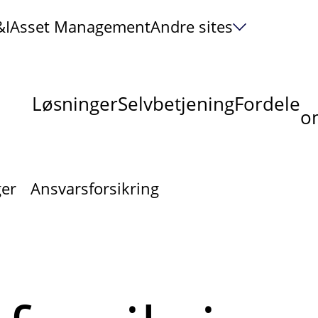
&I
Asset Management
Andre sites
Løsninger
Selvbetjening
Fordele
om
ger
Ansvarsforsikring