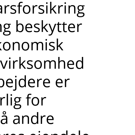
rsforsikring
ng beskytter
økonomisk
n virksomhed
bejdere er
lig for
på andre