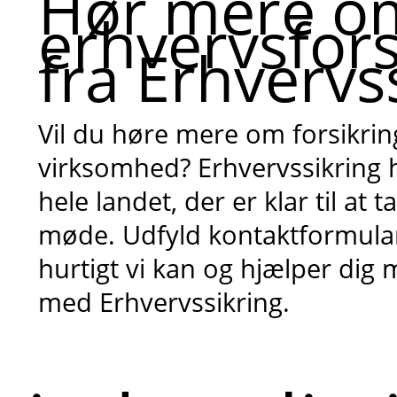
Hør mere o
erhvervsfors
fra Erhvervs
Vil du høre mere om forsikri
virksomhed? Erhvervssikring ha
hele landet, der er klar til at 
møde. Udfyld kontaktformulare
hurtigt vi kan og hjælper dig
med Erhvervssikring.