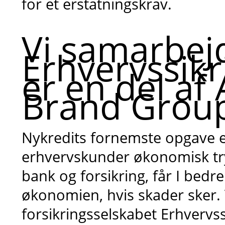
for et erstatningskrav.
Vi samarbej
Erhvervssikr
er en del af
Brand Grou
Nykredits fornemste opgave er
erhvervskunder økonomisk tr
bank og forsikring, får I bedre
økonomien, hvis skader sker. 
forsikringsselskabet Erhvervss