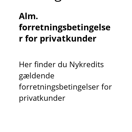
Alm.
forretningsbetingelse
r for privatkunder
Her finder du Nykredits
gældende
forretningsbetingelser for
privatkunder