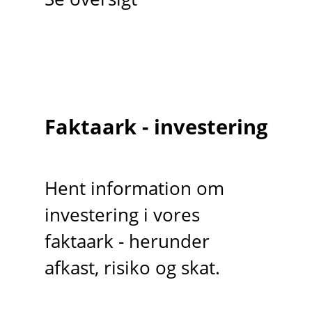
Faktaark - investering
Hent information om
investering i vores
faktaark - herunder
afkast, risiko og skat.