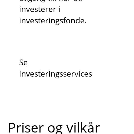
investerer i
investeringsfonde.
Se
investeringsservices
Priser og vilkår