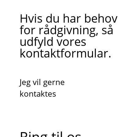
Hvis du har behov
for rådgivning, så
udfyld vores
kontaktformular.
Jeg vil gerne
kontaktes
Ring til os