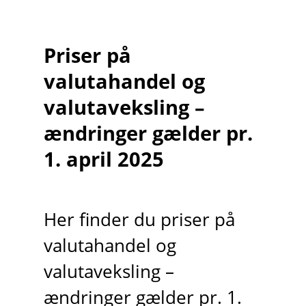
Priser på
valutahandel og
valutaveksling –
ændringer gælder pr.
1. april 2025
Her finder du priser på
valutahandel og
valutaveksling –
ændringer gælder pr. 1.