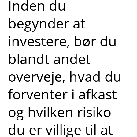
Inden du
begynder at
investere, bør du
blandt andet
overveje, hvad du
forventer i afkast
og hvilken risiko
du er villige til at