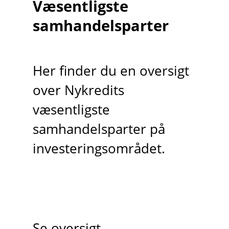
Væsentligste
samhandelsparter
Her finder du en oversigt
over Nykredits
væsentligste
samhandelsparter på
investeringsområdet.
Se oversigt