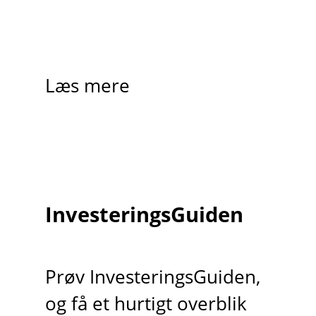
Læs mere
InvesteringsGuiden
Prøv InvesteringsGuiden,
og få et hurtigt overblik