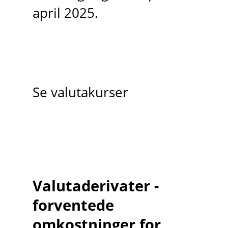
april 2025.
Se valutakurser
Valutaderivater -
forventede
omkostninger for