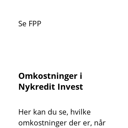
Se FPP
Omkostninger i
Nykredit Invest
Her kan du se, hvilke
omkostninger der er, når