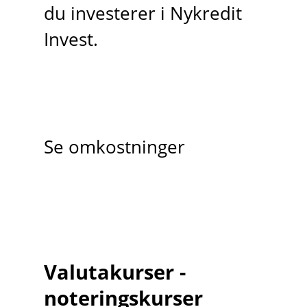
du investerer i Nykredit
Invest.
Se omkostninger
Valutakurser -
noteringskurser