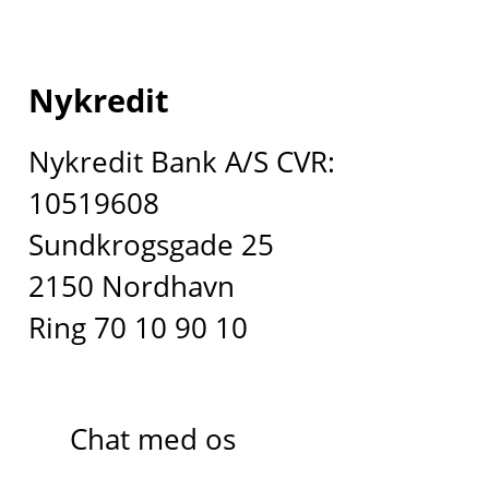
Nykredit
Nykredit Bank A/S CVR:
10519608
Sundkrogsgade 25
2150 Nordhavn
Ring 70 10 90 10
Chat med os