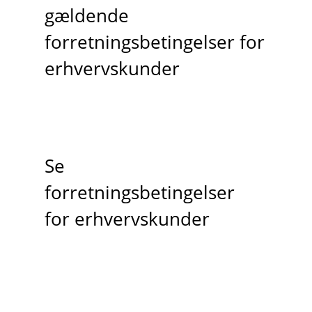
gældende
forretningsbetingelser for
erhvervskunder
Se
forretningsbetingelser
for erhvervskunder