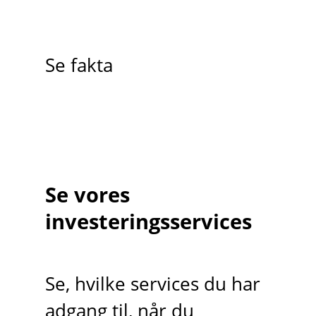
Se fakta
Se vores
investeringsservices
Se, hvilke services du har
adgang til, når du