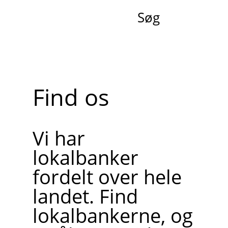
Søg
Find os
Vi har
lokalbanker
fordelt over hele
landet. Find
lokalbankerne, og