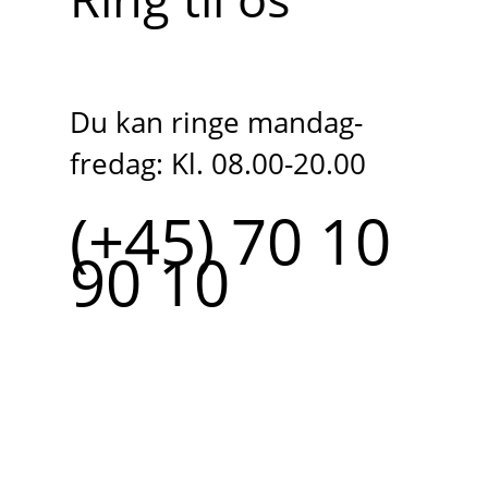
Du kan ringe mandag-
fredag: Kl. 08.00-20.00
(+45) 70 10
90 10