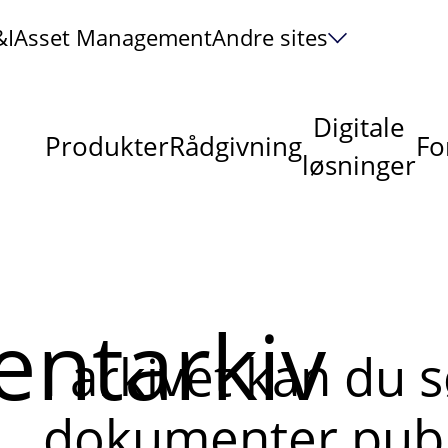
&I
Asset Management
Andre sites
Digitale
Produkter
Rådgivning
Fo
løsninger
ntarkiv
I arkivet kan du 
dokumenter publi