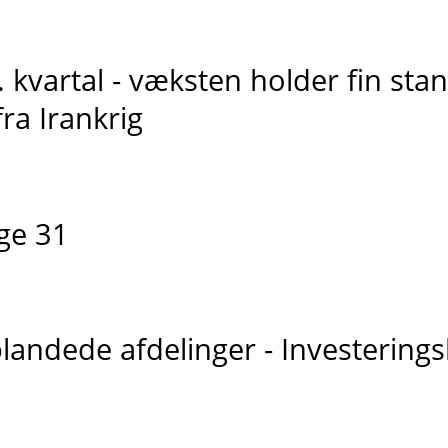
 kvartal - væksten holder fin sta
fra Irankrig
ge 31
landede afdelinger - Investering