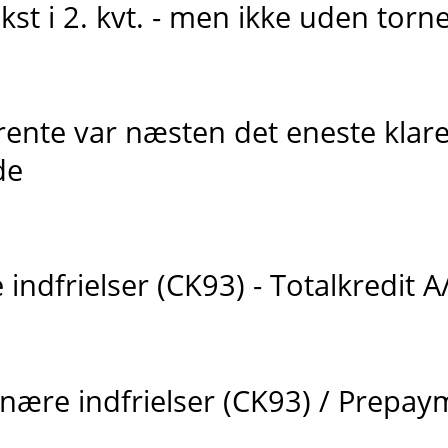
st i 2. kvt. - men ikke uden torn
ente var næsten det eneste klare 
de
indfrielser (CK93) - Totalkredit A
nære indfrielser (CK93) / Prepay