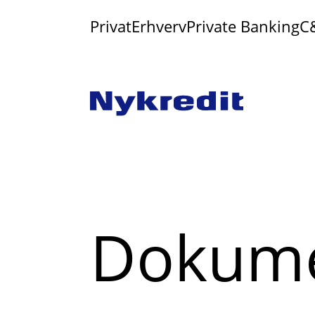
Privat
Erhverv
Private Banking
C
Dokume