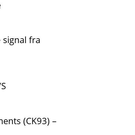
e
signal fra
/S
ments (CK93) –