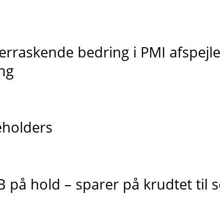
rraskende bedring i PMI afspejler
ing
eholders
 på hold – sparer på krudtet til