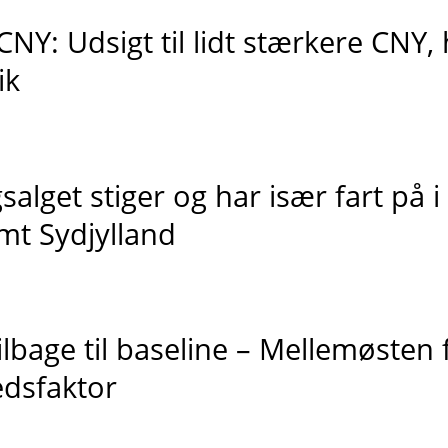
CNY: Udsigt til lidt stærkere CNY,
ik
alget stiger og har især fart på i
mt Sydjylland
lbage til baseline – Mellemøsten 
edsfaktor