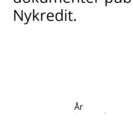
Nykredit.
År
Intet valgt