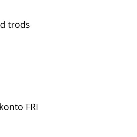
nd trods
skonto FRI