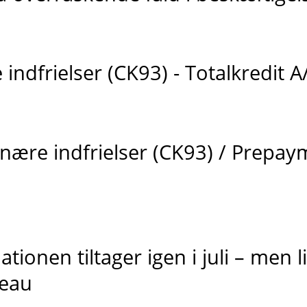
indfrielser (CK93) - Totalkredit A
nære indfrielser (CK93) / Prepay
tionen tiltager igen i juli – men l
veau