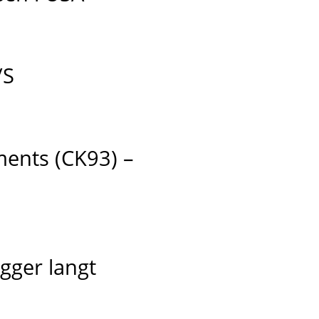
/S
ments (CK93) –
igger langt