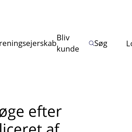
Bliv
reningsejerskab
Søg
L
kunde
søge efter
ceret af