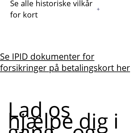
Se alle historiske vilkår
for kort
Se IPID dokumenter for
forsikringer på betalingskort her
Lad os
hjælpe dig i
gang - og