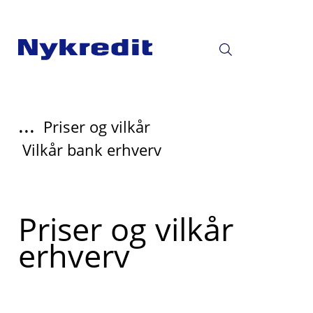
...
Priser og vilkår
Vilkår bank erhverv
Read
Priser og vilkår
more
erhverv
about