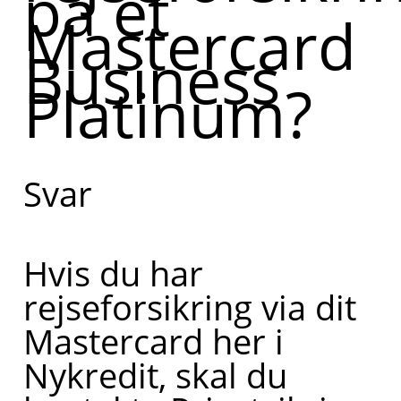
på et
Mastercard
Business
Platinum?
Svar
Hvis du har
rejseforsikring via dit
Mastercard her i
Nykredit, skal du