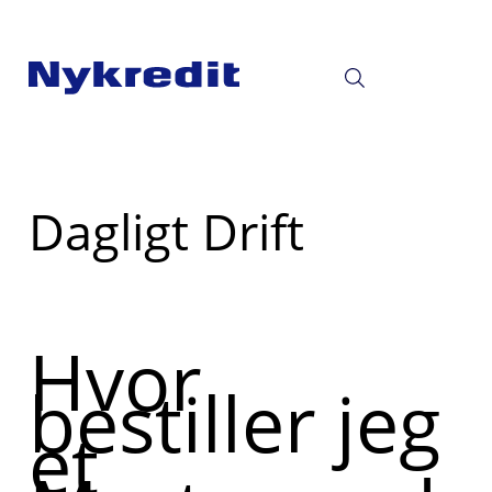
Read
Dagligt Drift
more
about
Hvor
bestiller jeg
et