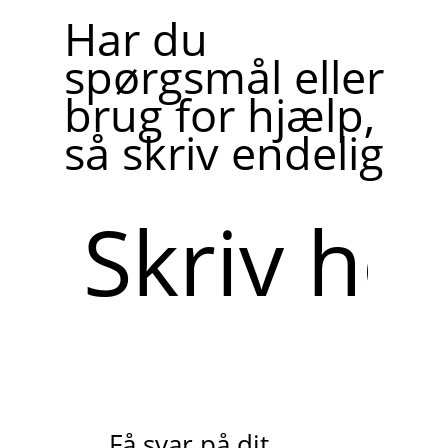
Har du
spørgsmål eller
brug for hjælp,
så skriv endelig
Skriv
her
Få svar på dit