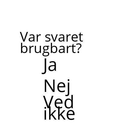
Var svaret
brugbart?
Ja
Nej
Ved
ikke