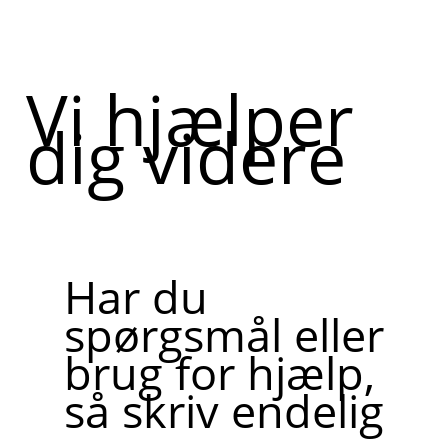
Vi hjælper
dig videre
Har du
spørgsmål eller
brug for hjælp,
så skriv endelig