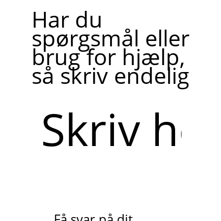
Har du
spørgsmål eller
brug for hjælp,
så skriv endelig
Skriv
her
Få svar på dit