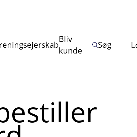
Bliv
reningsejerskab
Søg
L
kunde
estiller
rd