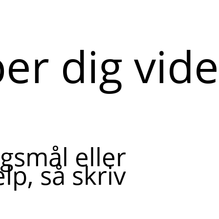
per dig vid
gsmål eller
lp, så skriv