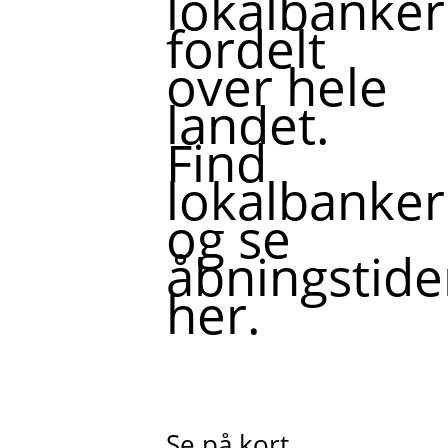
lokalbanker
fordelt
over hele
landet.
Find
lokalbanker
og se
åbningstide
her.
Se på kort