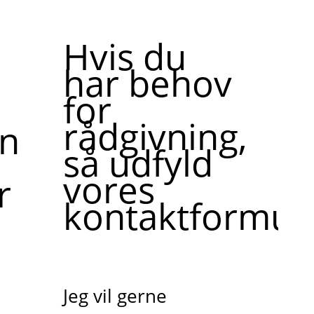
Hvis du
har behov
for
rådgivning,
ne,
så udfyld
vores
r
kontaktformula
Jeg vil gerne