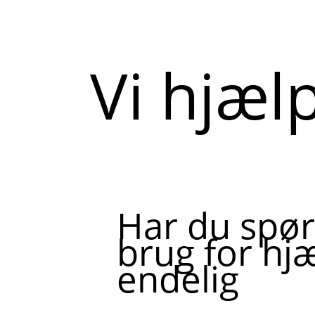
Vi hjæl
Har du spør
brug for hjæ
endelig