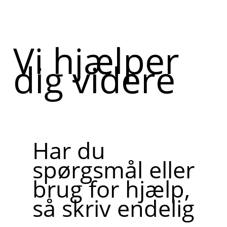
Vi hjælper
dig videre
Har du
spørgsmål eller
brug for hjælp,
så skriv endelig