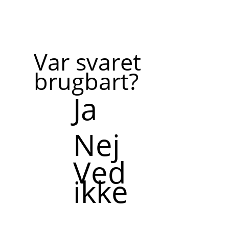
Var svaret
brugbart?
Ja
Nej
Ved
ikke