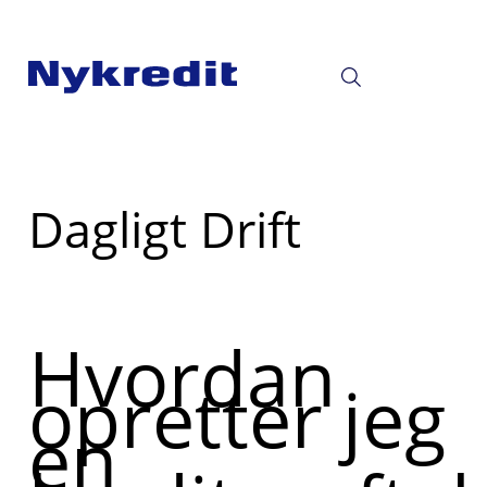
Læs
Dagligt Drift
mere
om
Hvordan
opretter jeg
en