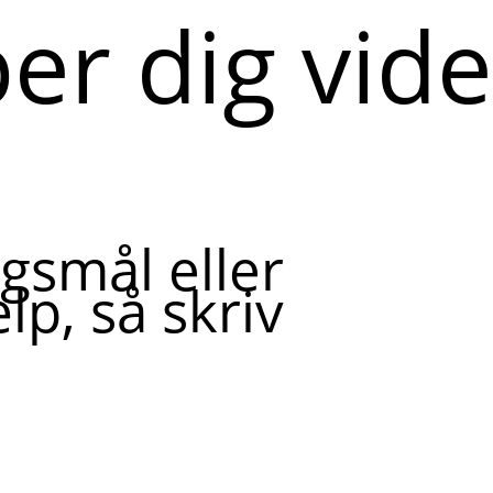
per dig vid
gsmål eller
lp, så skriv