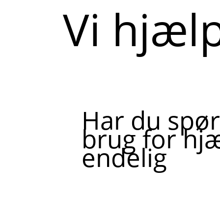
Vi hjæl
Har du spør
brug for hjæ
endelig