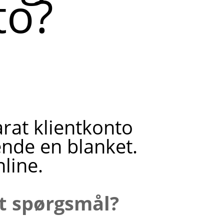
to?
rat klientkonto
ende en blanket.
line.
it spørgsmål?