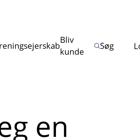
Bliv
reningsejerskab
Søg
L
kunde
jeg en