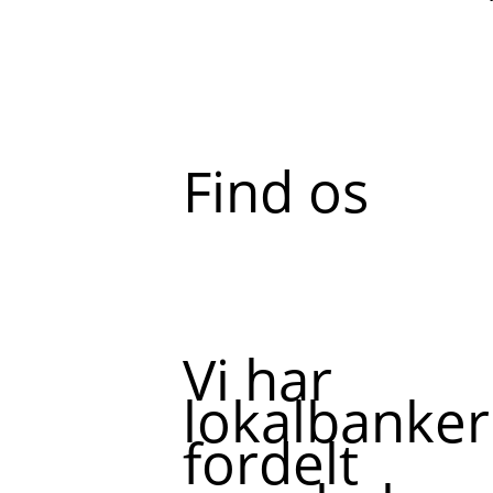
Find os
Vi har
lokalbanker
fordelt