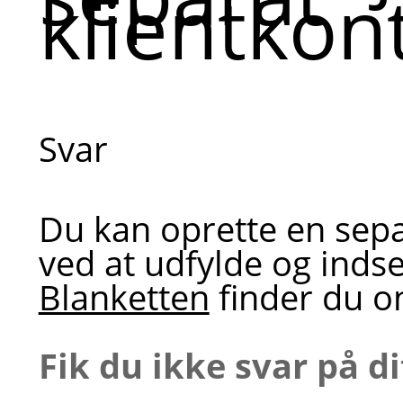
klientkon
Svar
Du kan oprette en sepa
ved at udfylde og inds
Blanketten
finder du on
Fik du ikke svar på d