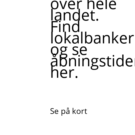
over hele
landet.
Find
lokalbanker
og se
åbningstide
her.
Se på kort