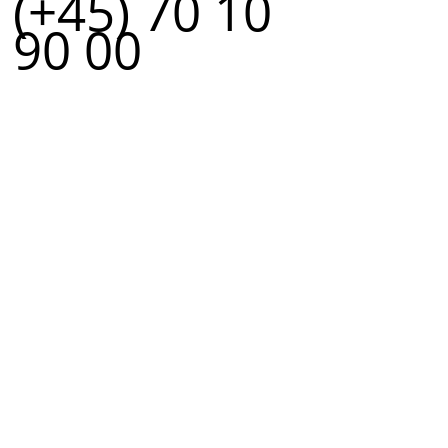
(+45) 70 10
90 00
r.