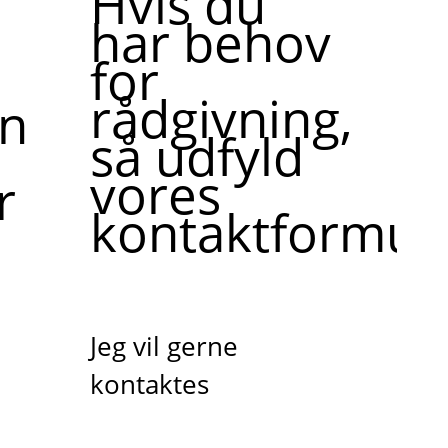
Hvis du
har behov
for
rådgivning,
ne,
så udfyld
vores
r
kontaktformula
Jeg vil gerne
kontaktes