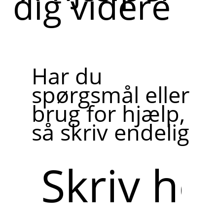
dig videre
Har du
spørgsmål eller
brug for hjælp,
så skriv endelig
Skriv
her