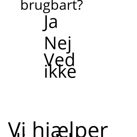
brugbart?
Ja
Nej
Ved
ikke
Vi hjælper