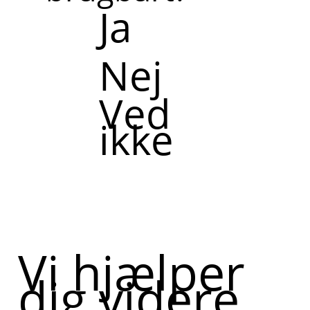
Ja
Nej
Ved
ikke
Vi hjælper
dig videre