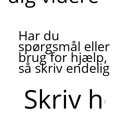
Har du
spørgsmål eller
brug for hjælp,
så skriv endelig
Skriv
her