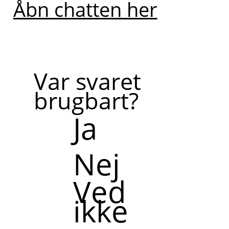
Åbn chatten her
Var svaret
brugbart?
Ja
Nej
Ved
ikke