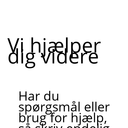
Vi hjælper
dig videre
Har du
spørgsmål eller
brug for hjælp,