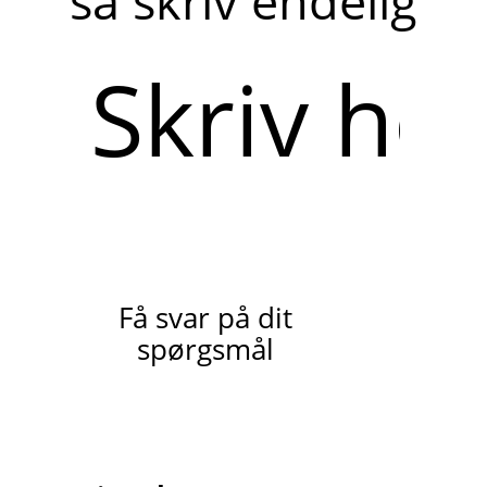
så skriv endelig
Skriv
her
Få svar på dit
spørgsmål