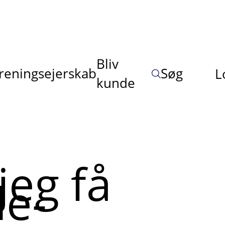
Bliv
reningsejerskab
Søg
L
kunde
jeg få
de-