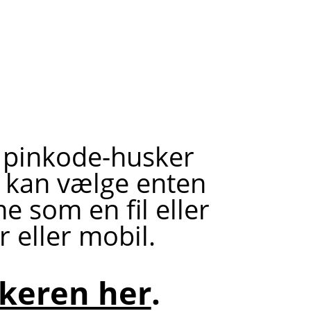
n pinkode-husker
u kan vælge enten
e som en fil eller
 eller mobil.
keren her
.