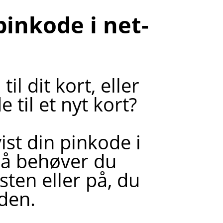
pinkode i net-
l dit kort, eller
 til et nyt kort?
ist din pinkode i
Så behøver du
ten eller på, du
den.