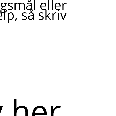
gsmål eller
lp, så skriv