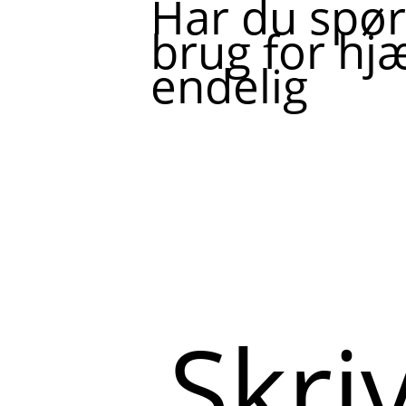
Har du spør
brug for hjæ
endelig
Skriv
her