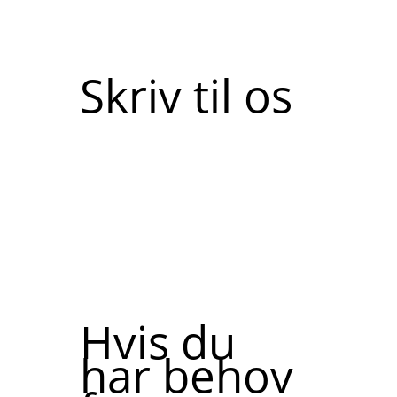
Skriv til os
Hvis du
har behov