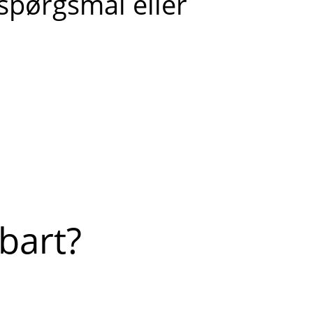
 spørgsmål eller
bart?