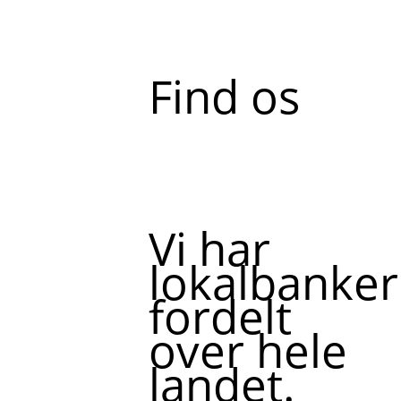
Find os
Vi har
lokalbanker
fordelt
over hele
landet.