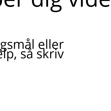
gsmål eller
lp, så skriv