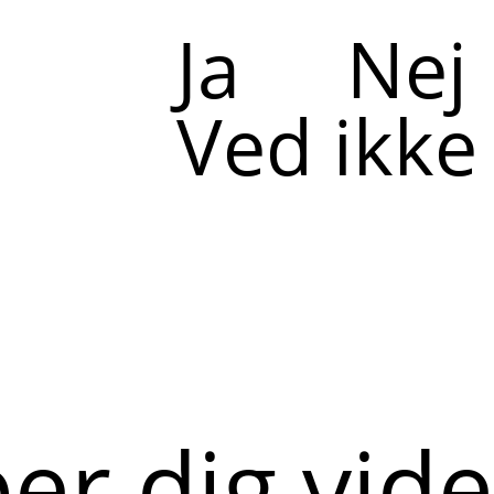
Ja
Nej
Ved ikke
per dig vid