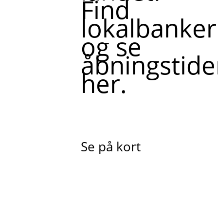
Find
lokalbanker
og se
åbningstide
her.
Se på kort