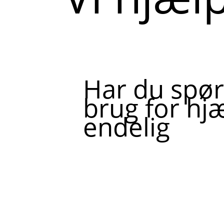
Har du spør
brug for hjæ
endelig