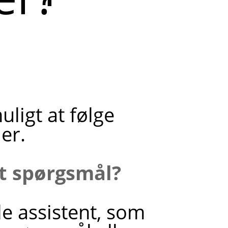
ligt at følge
er.
it spørgsmål?
le assistent, som