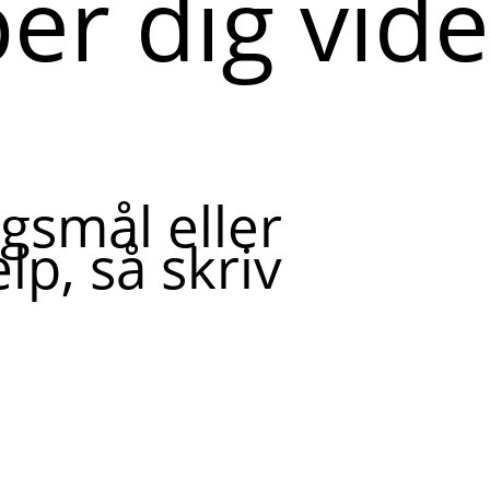
per dig vid
gsmål eller
lp, så skriv