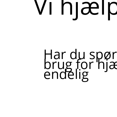
Vi hjæl
Har du spør
brug for hjæ
endelig