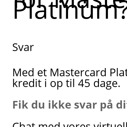
Platinum
Svar
Med et Mastercard Pla
kredit i op til 45 dage.
Fik du ikke svar på d
Chat med vores virtuel