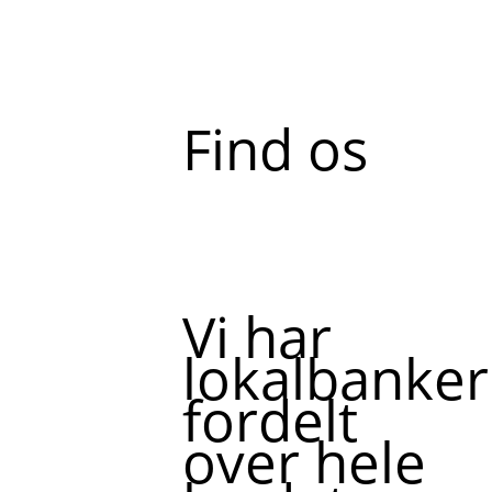
Find os
Vi har
lokalbanker
fordelt
over hele