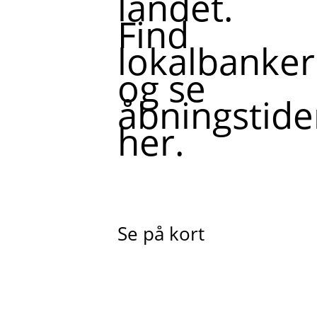
landet.
Find
lokalbanker
og se
åbningstide
her.
Se på kort