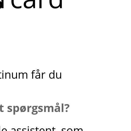
?
tinum får du
it spørgsmål?
le assistent, som