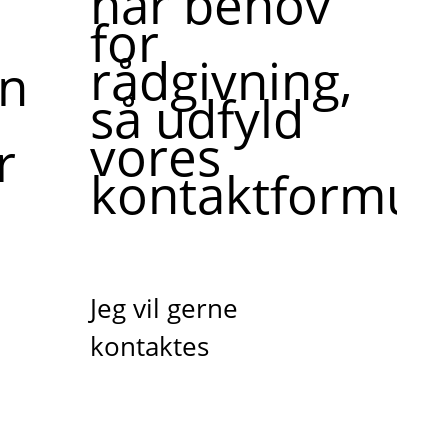
har behov
for
rådgivning,
ne,
så udfyld
vores
r
kontaktformula
Jeg vil gerne
kontaktes