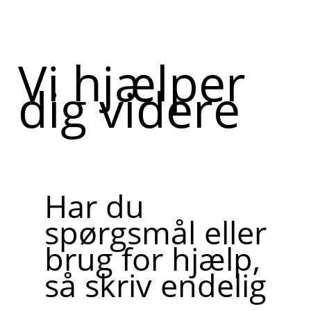
Vi hjælper
dig videre
Har du
spørgsmål eller
brug for hjælp,
så skriv endelig