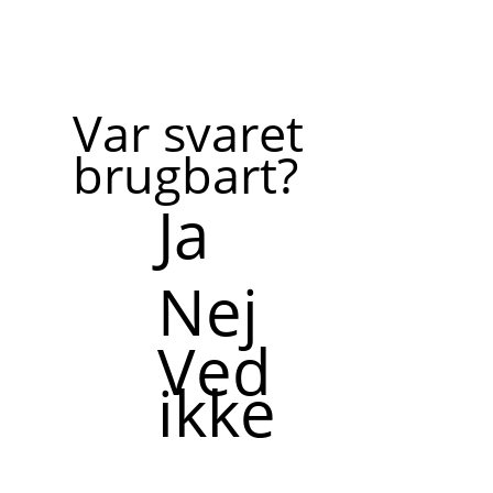
Var svaret
brugbart?
Ja
Nej
Ved
ikke