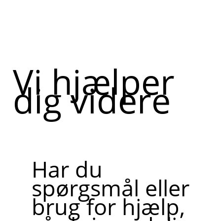
Vi hjælper
dig videre
Har du
spørgsmål eller
brug for hjælp,