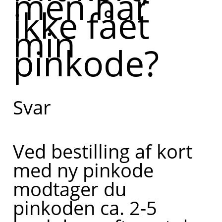
men har
ikke fået
min
pinkode?
Svar
Ved bestilling af kort
med ny pinkode
modtager du
pinkoden ca. 2-5