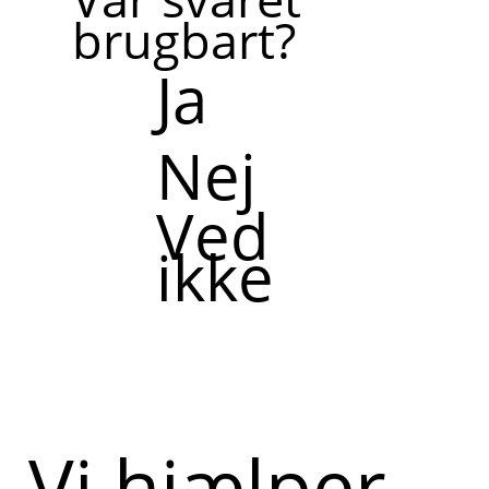
brugbart?
Ja
Nej
Ved
ikke
Vi hjælper