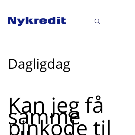
Read
Dagligdag
more
about
Kan jeg få
samme
pinkode til