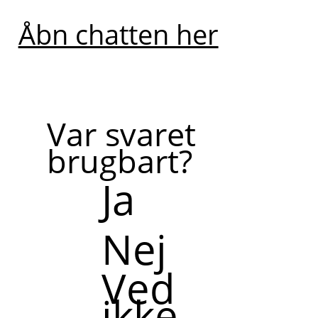
Åbn chatten her
Var svaret
brugbart?
Ja
Nej
Ved
ikke