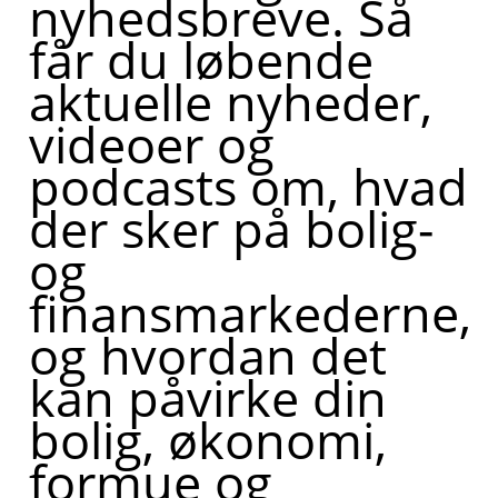
nyhedsbreve. Så
får du løbende
aktuelle nyheder,
videoer og
podcasts om, hvad
der sker på bolig-
og
finansmarkederne,
og hvordan det
kan påvirke din
bolig, økonomi,
formue og