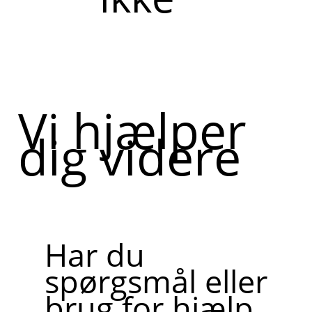
Vi hjælper
dig videre
Har du
spørgsmål eller
brug for hjælp,